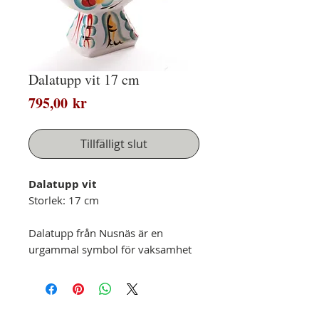
Dalatupp vit 17 cm
Pris
795,00 kr
Tillfälligt slut
Dalatupp vit
Storlek: 17 cm
Dalatupp från Nusnäs är en
urgammal symbol för vaksamhet
och har en lång historia. Hos Nils
Olsson i Nusnäs har den avbildats
sedan 1928. Dagens läckra
Dalatupp pryder sin plats väl i