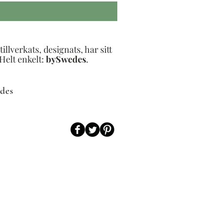
llverkats, designats, har sitt
Helt enkelt:
bySwedes
.​
des