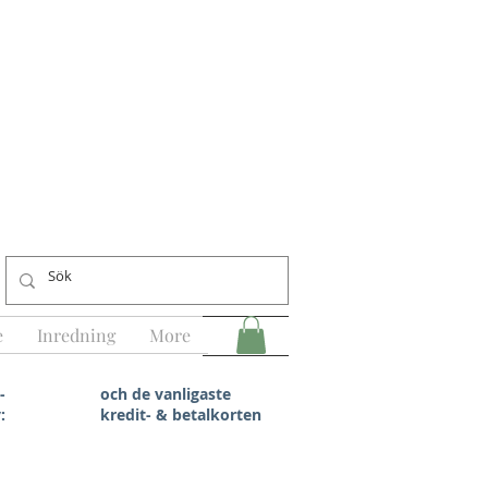
e
Inredning
More
-
och de vanligaste
:
kredit- & betalkorten