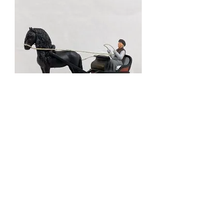
Karl-Anton med häst och släde
Slut i lager