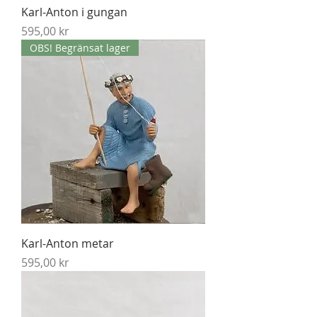
Karl-Anton i gungan
Pris
595,00 kr
OBS! Begränsat lager
Karl-Anton metar
Pris
595,00 kr