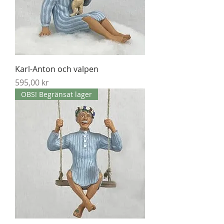
Karl-Anton och valpen
Pris
595,00 kr
OBS! Begränsat lager