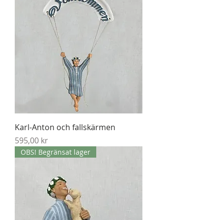
Karl-Anton och fallskärmen
Pris
595,00 kr
OBS! Begränsat lager