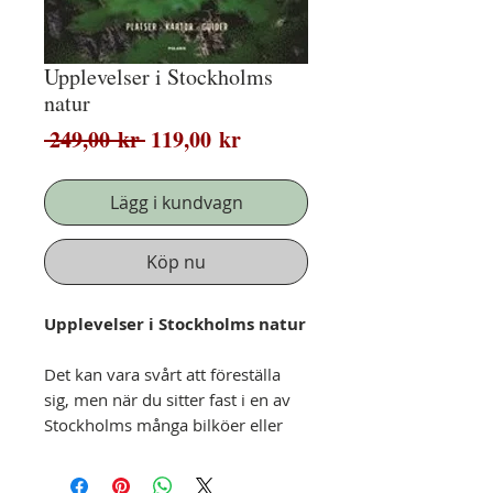
Upplevelser i Stockholms
natur
Ordinarie
Reapris
 249,00 kr 
119,00 kr
pris
Lägg i kundvagn
Köp nu
Upplevelser i Stockholms natur
Det kan vara svårt att föreställa
sig, men när du sitter fast i en av
Stockholms många bilköer eller
trängs i folkmyllret på T-Centralen
har du väldigt nära till vildmarkens