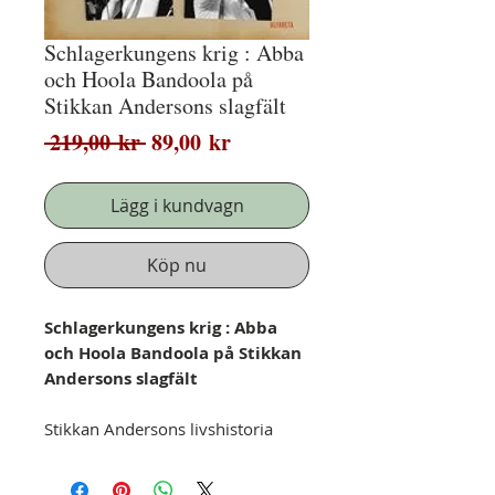
Schlagerkungens krig : Abba
och Hoola Bandoola på
Stikkan Andersons slagfält
Ordinarie
Reapris
 219,00 kr 
89,00 kr
pris
Lägg i kundvagn
Köp nu
Schlagerkungens krig : Abba
och Hoola Bandoola på Stikkan
Andersons slagfält
Stikkan Andersons livshistoria
speglar nittonhundratalets
svenska populärmusik, från