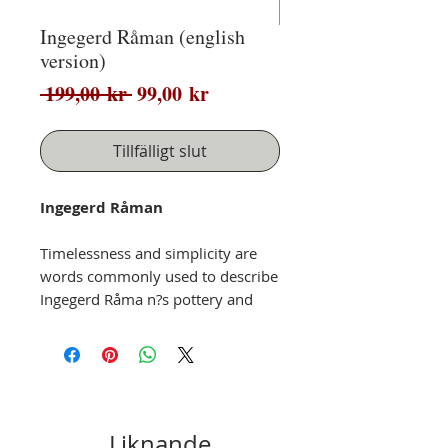
Ingegerd Råman (english
version)
Ordinarie
Reapris
 199,00 kr 
99,00 kr
pris
Tillfälligt slut
Ingegerd Råman
Timelessness and simplicity are
words commonly used to describe
Ingegerd Råma n?s pottery and
glass creations. Her work
celebrates time-honoured forms
she has consciously chosen to
develop and refine: Function and
aesthetic expression are
indissolubly combined and human
Liknande