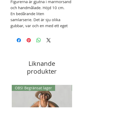
Figurerna är gjutna i marmorsand
och handmålade. Höjd 10 cm.
En bedårande liten
samlarserie. Det är sju olika
gubbar, var och en med ett eget
personlighetsdrag. De är
numrerade efter antal knappar de
har på sin dräkt.
Liknande
produkter
OBS! Begränsat lager
OBS! Begränsat lager