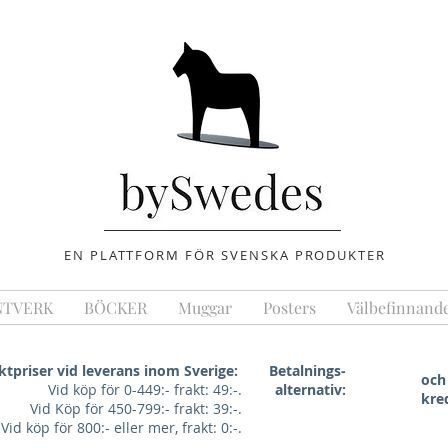
EN PLATTFORM FÖR SVENSKA PRODUKTER
NTVERK
BÖCKER
Muggar
Posters
Välbefinnand
ktpriser vid leverans inom Sverige:
Betalnings-
och
Vid köp för 0-449:- frakt: 49:-.
alternativ:
kre
Vid Köp för 450-799:- frakt: 39:-.
Vid köp för 800:- eller mer, frakt: 0:-.