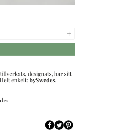
Elsa och katten
Pris
595,00 kr
llverkats, designats, har sitt
Helt enkelt:
bySwedes
.​
des