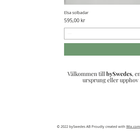
Elsa solbadar
Pris
595,00 kr
Välkommen till
bySwedes
, e
ursprung eller upphov i
© 2022 bySwedes AB Proudly created with
Wix.com