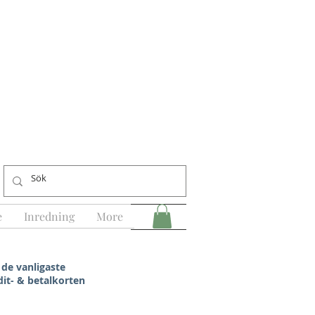
e
Inredning
More
 de vanligaste
dit- & betalkorten