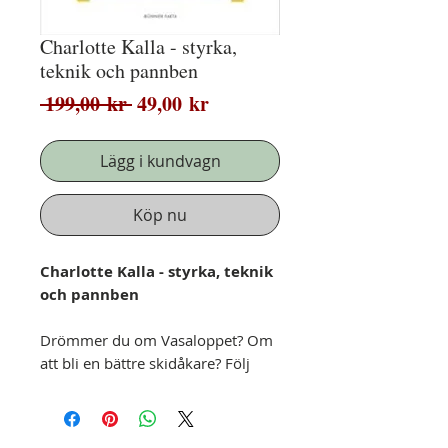
Charlotte Kalla - styrka,
teknik och pannben
Ordinarie
Reapris
 199,00 kr 
49,00 kr
pris
Lägg i kundvagn
Köp nu
Charlotte Kalla - styrka, teknik
och pannben
Drömmer du om Vasaloppet? Om
att bli en bättre skidåkare? Följ
med Charlotte Kalla ut i spåret, på
med pannlampan och dra ut i
skogen en sen novemberkväll, kör