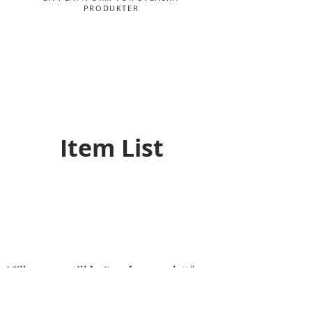
PRODUKTER
Item List
Välkommen till
bySwedes
, en plattform
för dig som gillar Sverige och
produkter som tillverkats, designats,