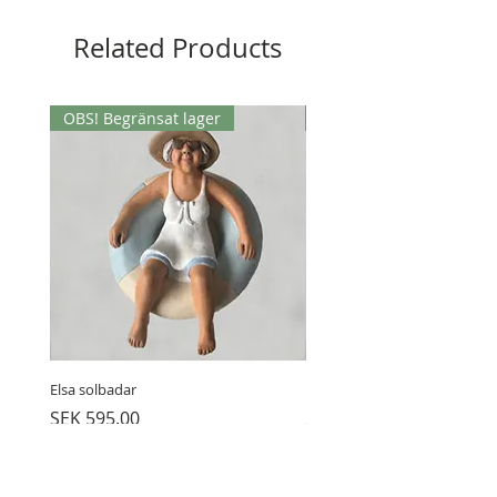
Storlek: 50 x 18 cm
Related Products
OBS! Begränsat lager
OBS! Begränsat lager
Elsa solbadar
Elsa och katten
Price
Price
SEK 595.00
SEK 595.00