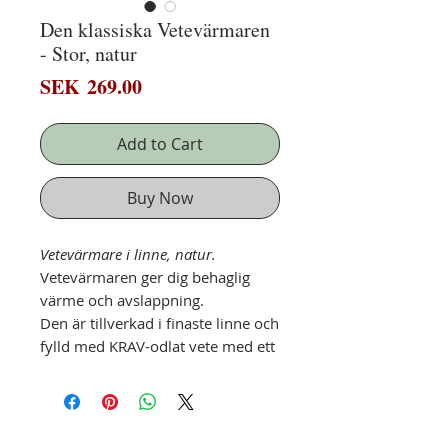
Den klassiska Vetevärmaren
- Stor, natur
Price
SEK 269.00
Add to Cart
Buy Now
Vetevärmare i linne, natur.
Vetevärmaren ger dig behaglig
värme och avslappning.
Den är tillverkad i finaste linne och
fylld med KRAV-odlat vete med ett
tillval av ekologisk lavendel.
Se även andra vetevärmare
såsom ögonkudde, sweetheart och
lavendelhjärtan.