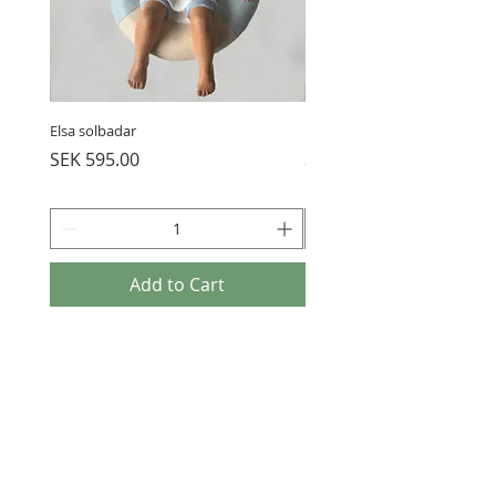
Elsa solbadar
Elsa och katten
Price
Price
SEK 595.00
SEK 595.00
Add to Cart