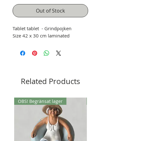
Out of Stock
Tablet tablet -
Grindpojken
Size 42 x 30 cm laminated
Related Products
OBS! Begränsat lager
OBS! Begränsat lager