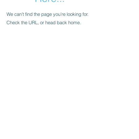
We can’t find the page you’re looking for.
Check the URL, or head back home.
Go Home
Välkommen till
bySwedes
, en plattform
för dig som gillar Sverige och
produkter som tillverkats, designats,
har sitt ursprung eller upphov i
Sverige, eller har annan direkt
anknytning till Sverige.
Helt
enkelt:
bySwedes
.​
Kontakt
Om bySwedes
/
Köpvill
kor