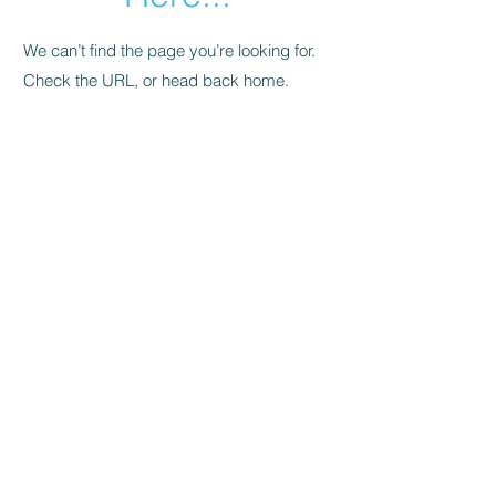
We can’t find the page you’re looking for.
Check the URL, or head back home.
Go Home
Välkommen till
bySwedes
, en plattform
för dig som gillar Sverige och
produkter som tillverkats, designats,
har sitt ursprung eller upphov i
Sverige, eller har annan direkt
anknytning till Sverige.
Helt
enkelt:
bySwedes
.​
Kontakt
Om bySwedes
/
Köpvill
kor