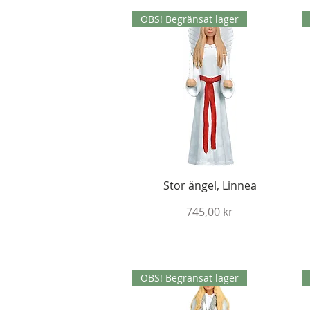
OBS! Begränsat lager
Snabbvisning
Stor ängel, Linnea
Pris
745,00 kr
OBS! Begränsat lager