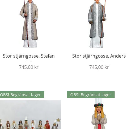
Snabbvisning
Snabbvisning
Stor stjärngosse, Stefan
Stor stjärngosse, Anders
Pris
Pris
745,00 kr
745,00 kr
OBS! Begränsat lager
OBS! Begränsat lager