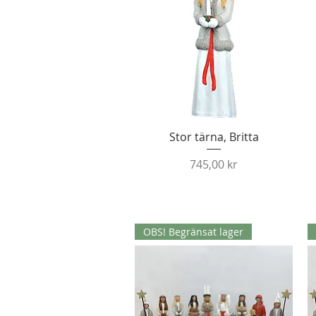
Snabbvisning
Stor tärna, Britta
Pris
745,00 kr
OBS! Begränsat lager