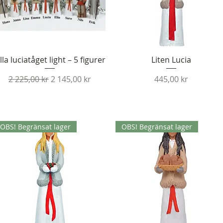
Snabbvisning
Snabbvisning
illa luciatåget light – 5 figurer
Liten Lucia
Ordinarie pris
Reapris
Pris
2 225,00 kr
2 145,00 kr
445,00 kr
OBS! Begränsat lager
OBS! Begränsat lager