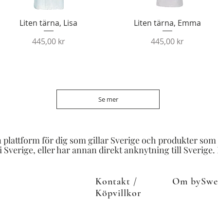
Snabbvisning
Snabbvisning
Liten tärna, Lisa
Liten tärna, Emma
Pris
Pris
445,00 kr
445,00 kr
Se mer
n plattform för dig som gillar Sverige och produkter som ti
 Sverige, eller har annan direkt anknytning till Sverige.
Kontakt /
Om bySwe
Köpvillkor