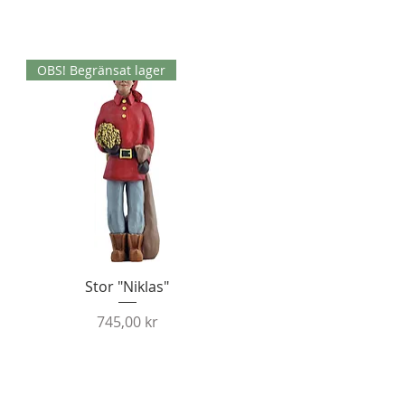
OBS! Begränsat lager
Snabbvisning
Stor "Niklas"
Pris
745,00 kr