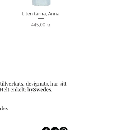
Snabbvisning
Liten tärna, Anna
Pris
445,00 kr
llverkats, designats, har sitt
Helt enkelt:
bySwedes
.​
des