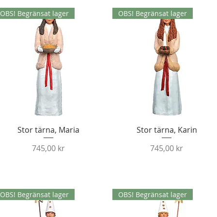
OBS! Begränsat lager
OBS! Begränsat lager
Snabbvisning
Snabbvisning
Stor tärna, Maria
Stor tärna, Karin
Pris
Pris
745,00 kr
745,00 kr
OBS! Begränsat lager
OBS! Begränsat lager