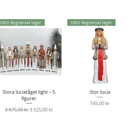
OBS! Begränsat lager
OBS! Begränsat lager
Snabbvisning
Snabbvisning
Stora luciatåget light – 5
Stor lucia
figurer
Pris
745,00 kr
Ordinarie pris
Reapris
3 675,00 kr
3 525,00 kr