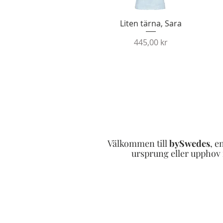
Snabbvisning
Liten tärna, Sara
Pris
445,00 kr
Välkommen till
bySwedes
, e
ursprung eller upphov i