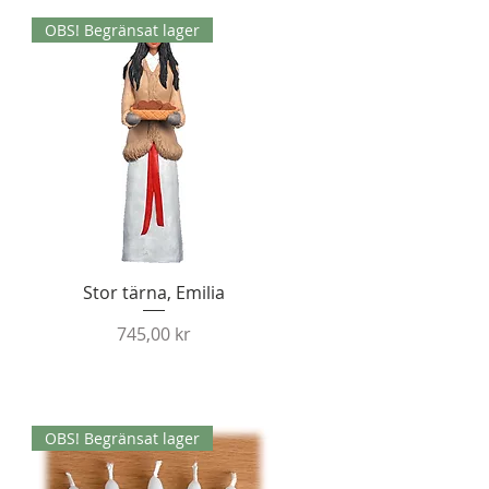
OBS! Begränsat lager
Snabbvisning
Stor tärna, Emilia
Pris
745,00 kr
OBS! Begränsat lager