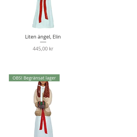
Snabbvisning
Liten ängel, Elin
Pris
445,00 kr
OBS! Begränsat lager