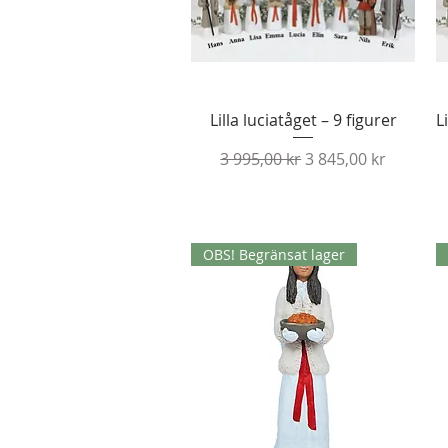
Snabbvisning
Lilla luciatåget – 9 figurer
L
Ordinarie pris
Reapris
3 995,00 kr
3 845,00 kr
OBS! Begränsat lager