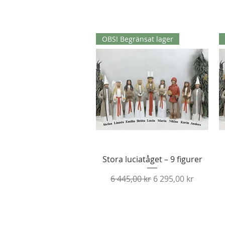
OBS! Begränsat lager
Snabbvisning
Stora luciatåget – 9 figurer
Ordinarie pris
Reapris
6 445,00 kr
6 295,00 kr