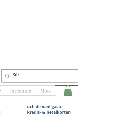
e
Inredning
More
-
och de vanligaste
:
kredit- & betalkorten