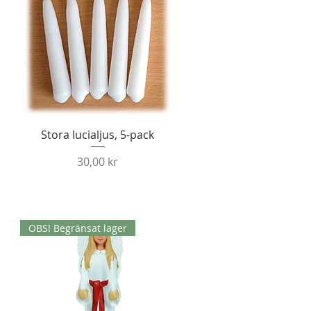
Snabbvisning
Stora lucialjus, 5-pack
Pris
30,00 kr
OBS! Begränsat lager