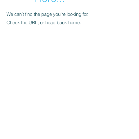
We can’t find the page you’re looking for.
Check the URL, or head back home.
Go Home
Välkommen till
bySwedes
, en plattform
för dig som gillar Sverige och
produkter som tillverkats, designats,
har sitt ursprung eller upphov i
Sverige, eller har annan direkt
anknytning till Sverige.
Helt
enkelt:
bySwedes
.​
Kontakt
Om bySwedes
/
Köpvill
kor