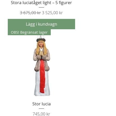
Stora luciatåget light – 5 figurer
Ordinarie pris
Reapris
3 675,00 kr
3 525,00 kr
Lägg i kundvagn
OBS! Begränsat lager
Stor lucia
Pris
745,00 kr