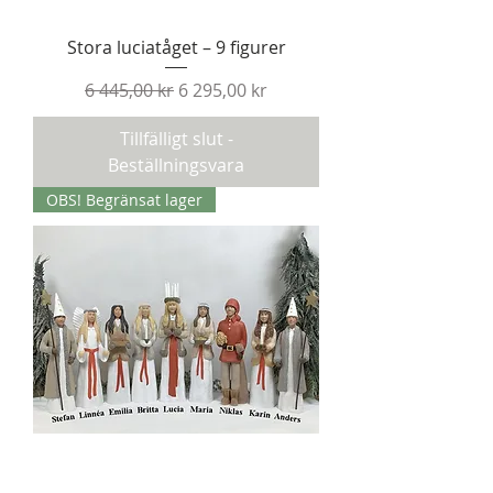
Stora luciatåget – 9 figurer
Ordinarie pris
Reapris
6 445,00 kr
6 295,00 kr
Tillfälligt slut -
Beställningsvara
OBS! Begränsat lager