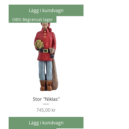
Lägg i kundvagn
OBS! Begränsat lager
Stor "Niklas"
Pris
745,00 kr
Lägg i kundvagn