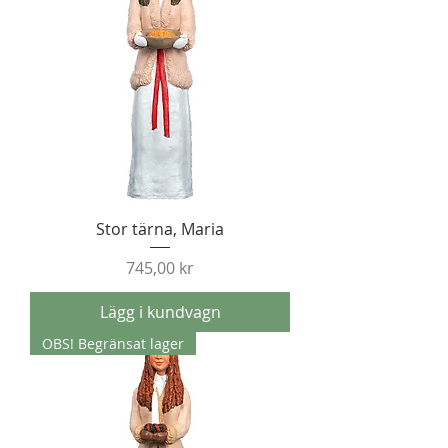
Stor tärna, Maria
Pris
745,00 kr
Lägg i kundvagn
OBS! Begränsat lager