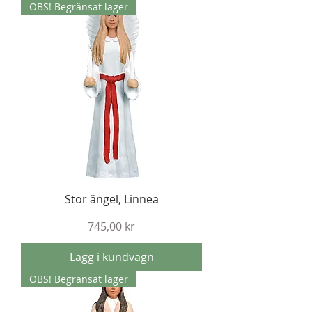
OBS! Begränsat lager
Stor ängel, Linnea
Pris
745,00 kr
Lägg i kundvagn
OBS! Begränsat lager