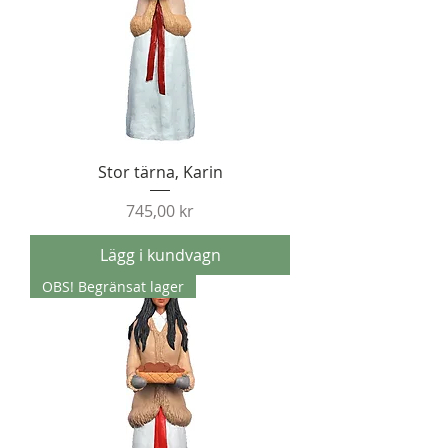
Stor tärna, Karin
Pris
745,00 kr
Lägg i kundvagn
OBS! Begränsat lager