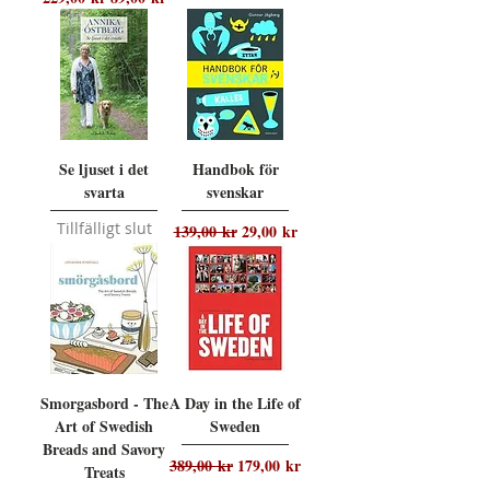
Se ljuset i det
Handbok för
svarta
svenskar
Tillfälligt slut
Ordinarie pris
Reapris
139,00 kr
29,00 kr
Smorgasbord - The
A Day in the Life of
Art of Swedish
Sweden
Breads and Savory
Ordinarie pris
Reapris
389,00 kr
179,00 kr
Treats