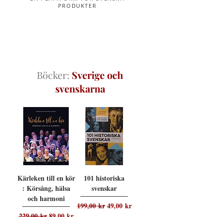
PRODUKTER
Böcker:
Sverige och
svenskarna
Kärleken till en kör
101 historiska
: Körsång, hälsa
svenskar
och harmoni
Ordinarie pris
Reapris
199,00 kr
49,00 kr
Ordinarie pris
Reapris
229,00 kr
89,00 kr