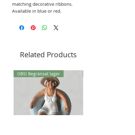
matching decorative ribbons.
Available in blue or red.
Related Products
OBS! Begränsat lager
OBS! Begränsat lager