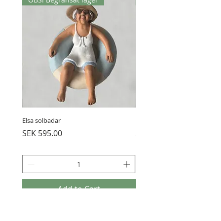
Elsa solbadar
Elsa och katten
Price
Price
SEK 595.00
SEK 595.00
Add to Cart