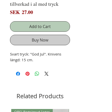
tillverkad i al med tryck
Price
SEK 27.00
Add to Cart
Buy Now
Svart tryck: "God Jul". Knivens
längd: 15 cm.
Related Products
OBS! Begränsat lager
OBS! Begränsat lager