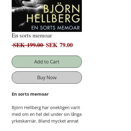
En sorts memoar
Regular
Sale
 SEK 199.00 
SEK 79.00
Price
Price
Add to Cart
Buy Now
En sorts memoar
Björn Hellberg har onekligen varit
med om en hel del under sin långa
yrkeskarriär. Bland mycket annat
har han: