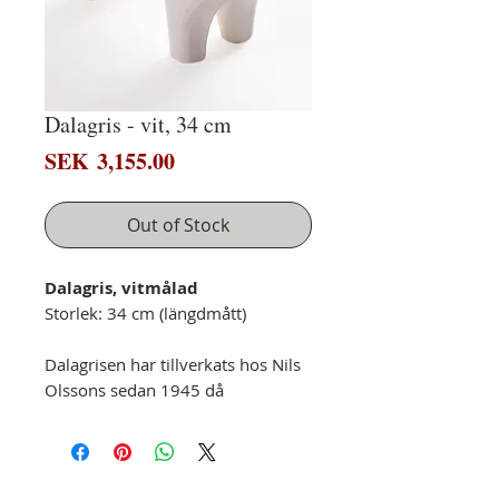
Dalagris - vit, 34 cm
Price
SEK 3,155.00
Out of Stock
Dalagris, vitmålad
Storlek: 34 cm (längdmått)
Dalagrisen har tillverkats hos Nils
Olssons sedan 1945 då
Sparbanken (nuvarande
Swedbank) efterfrågade en
spargris. Numera är det en solid
gris utan möjlighet att använda