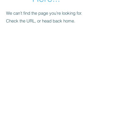
We can’t find the page you’re looking for.
Check the URL, or head back home.
Go Home
Welcome to
bySwedes
, a platform for
you who like Sweden and products that
have been manufactured, designed,
have their origin or origin in Sweden,
or have another direct connection to
Sweden.
Simply:
bySwedes
.
About
Contact
bySwedes