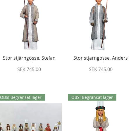
Quick View
Quick View
Stor stjärngosse, Stefan
Stor stjärngosse, Anders
Price
Price
SEK 745.00
SEK 745.00
OBS! Begränsat lager
OBS! Begränsat lager