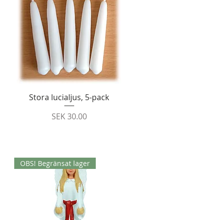
Quick View
Stora lucialjus, 5-pack
Price
SEK 30.00
OBS! Begränsat lager