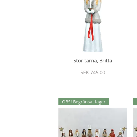
Quick View
Stor tärna, Britta
Price
SEK 745.00
OBS! Begränsat lager