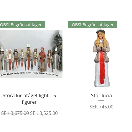
OBS! Begränsat lager
OBS! Begränsat lager
Quick View
Quick View
Stora luciatåget light – 5
Stor lucia
figurer
Price
SEK 745.00
Regular Price
Sale Price
SEK 3,675.00
SEK 3,525.00