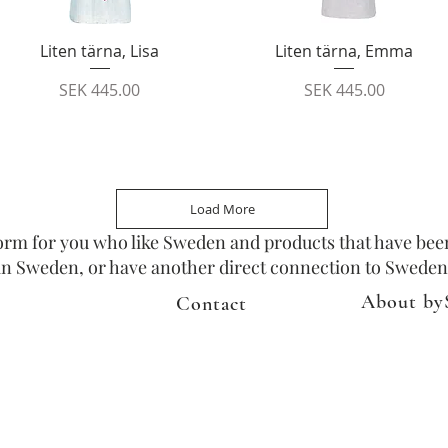
Quick View
Quick View
Liten tärna, Lisa
Liten tärna, Emma
Price
Price
SEK 445.00
SEK 445.00
Load More
tform for you who like Sweden and products that have be
n in Sweden, or have another direct connection to Sweden
About by
Contact