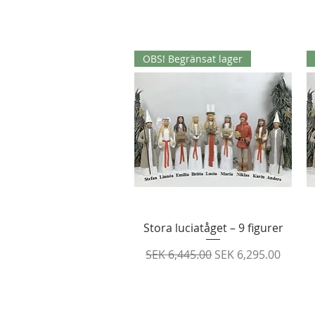
OBS! Begränsat lager
Quick View
Stora luciatåget – 9 figurer
Regular Price
Sale Price
SEK 6,445.00
SEK 6,295.00