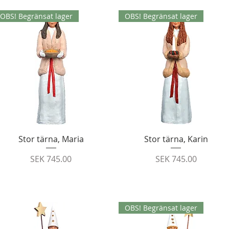
OBS! Begränsat lager
OBS! Begränsat lager
Quick View
Quick View
Stor tärna, Maria
Stor tärna, Karin
Price
Price
SEK 745.00
SEK 745.00
OBS! Begränsat lager