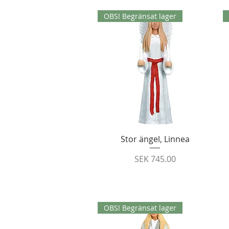
OBS! Begränsat lager
Quick View
Stor ängel, Linnea
Price
SEK 745.00
OBS! Begränsat lager