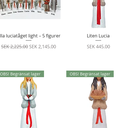
Quick View
Quick View
illa luciatåget light – 5 figurer
Liten Lucia
Regular Price
Sale Price
Price
SEK 2,225.00
SEK 2,145.00
SEK 445.00
OBS! Begränsat lager
OBS! Begränsat lager