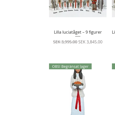
Quick View
Lilla luciatåget – 9 figurer
L
Regular Price
Sale Price
SEK 3,995.00
SEK 3,845.00
OBS! Begränsat lager