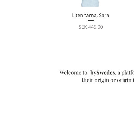
Quick View
Liten tärna, Sara
Price
SEK 445.00
Welcome to
bySwedes
, a pla
their origin or origi