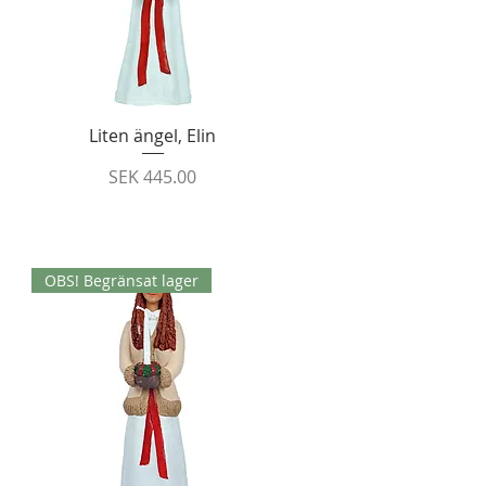
Quick View
Liten ängel, Elin
Price
SEK 445.00
OBS! Begränsat lager