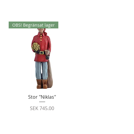
OBS! Begränsat lager
Quick View
Stor "Niklas"
Price
SEK 745.00