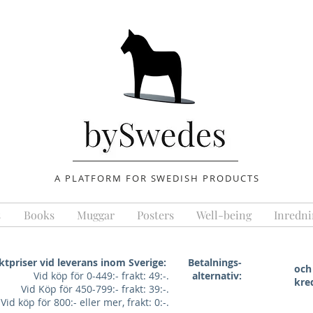
A PLATFORM FOR SWEDISH PRODUCTS
s
Books
Muggar
Posters
Well-being
Inredni
ktpriser vid leverans inom Sverige:
Betalnings-
och
Vid köp för 0-449:- frakt: 49:-.
alternativ:
kre
Vid Köp för 450-799:- frakt: 39:-.
Vid köp för 800:- eller mer, frakt: 0:-.