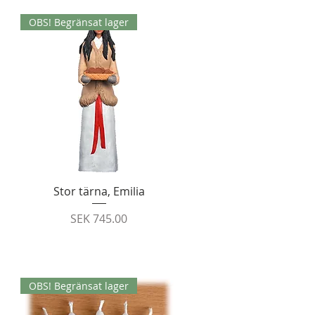
OBS! Begränsat lager
Quick View
Stor tärna, Emilia
Price
SEK 745.00
OBS! Begränsat lager