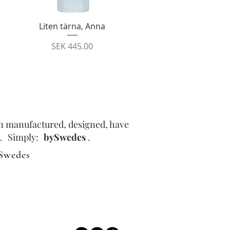
Quick View
Liten tärna, Anna
Price
SEK 445.00
en manufactured, designed, have
.
Simply:
bySwedes
.
Swedes