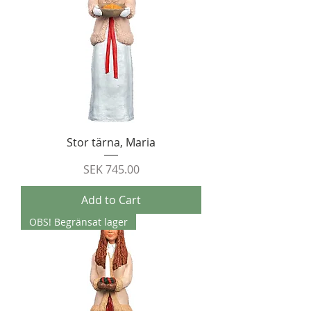
Stor tärna, Maria
Price
SEK 745.00
Add to Cart
OBS! Begränsat lager