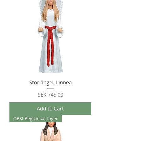
Stor ängel, Linnea
Price
SEK 745.00
Add to Cart
OBS! Begränsat lager