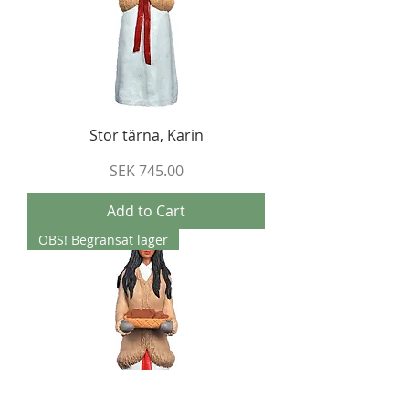
Stor tärna, Karin
Price
SEK 745.00
Add to Cart
OBS! Begränsat lager