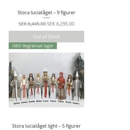
Stora luciatåget – 9 figurer
Regular Price
Sale Price
SEK 6,445.00
SEK 6,295.00
Out of Stock
OBS! Begränsat lager
Stora luciatåget light – 5 figurer