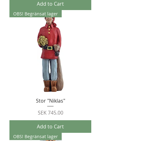
Add to Cart
OBS! Begränsat lager
Stor "Niklas"
Price
SEK 745.00
Add to Cart
OBS! Begränsat lager