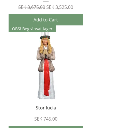
Regular Price
Sale Price
SEK 3,675.00
SEK 3,525.00
Add to Cart
OBS! Begränsat lager
Stor lucia
Price
SEK 745.00