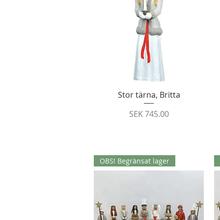
Quick View
Stor tärna, Britta
Price
SEK 745.00
OBS! Begränsat lager