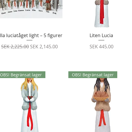
Quick View
Quick View
illa luciatåget light – 5 figurer
Liten Lucia
Regular Price
Sale Price
Price
SEK 2,225.00
SEK 2,145.00
SEK 445.00
OBS! Begränsat lager
OBS! Begränsat lager