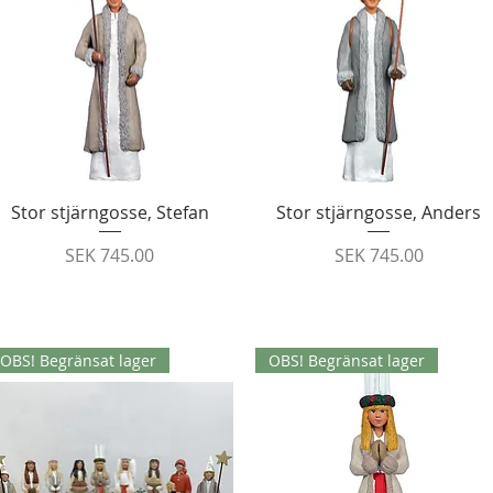
Quick View
Quick View
Stor stjärngosse, Stefan
Stor stjärngosse, Anders
Price
Price
SEK 745.00
SEK 745.00
OBS! Begränsat lager
OBS! Begränsat lager