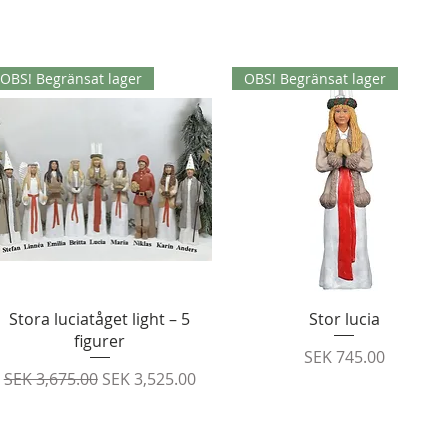
OBS! Begränsat lager
OBS! Begränsat lager
Quick View
Quick View
Stora luciatåget light – 5
Stor lucia
figurer
Price
SEK 745.00
Regular Price
Sale Price
SEK 3,675.00
SEK 3,525.00