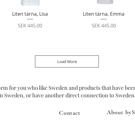
Quick View
Quick View
Liten tärna, Lisa
Liten tärna, Emma
Price
Price
SEK 445.00
SEK 445.00
Load More
form for you who like Sweden and products that have be
n in Sweden, or have another direct connection to Sweden
About byS
Contact