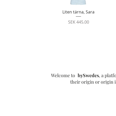
Quick View
Liten tärna, Sara
Price
SEK 445.00
Welcome to
bySwedes
, a plat
their origin or origi