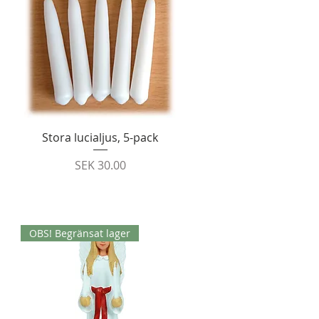
Quick View
Stora lucialjus, 5-pack
Price
SEK 30.00
OBS! Begränsat lager