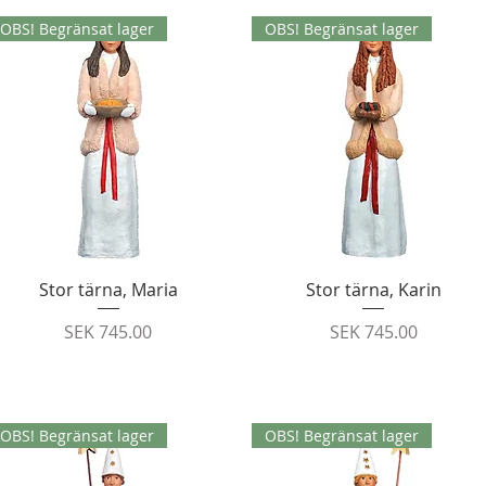
OBS! Begränsat lager
OBS! Begränsat lager
Quick View
Quick View
Stor tärna, Maria
Stor tärna, Karin
Price
Price
SEK 745.00
SEK 745.00
OBS! Begränsat lager
OBS! Begränsat lager