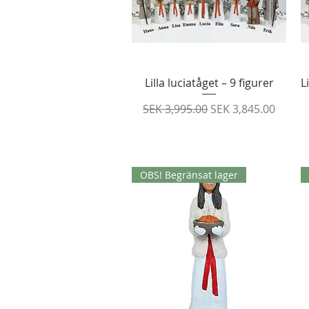
Quick View
Lilla luciatåget – 9 figurer
L
Regular Price
Sale Price
SEK 3,995.00
SEK 3,845.00
OBS! Begränsat lager