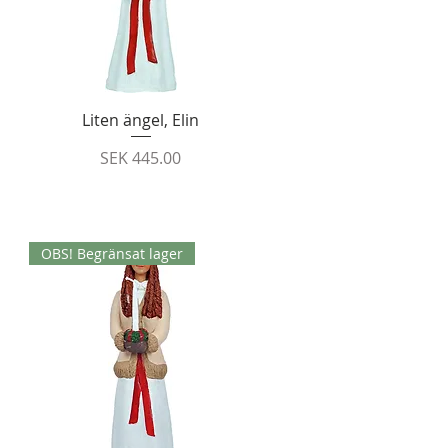
Quick View
Liten ängel, Elin
Price
SEK 445.00
OBS! Begränsat lager