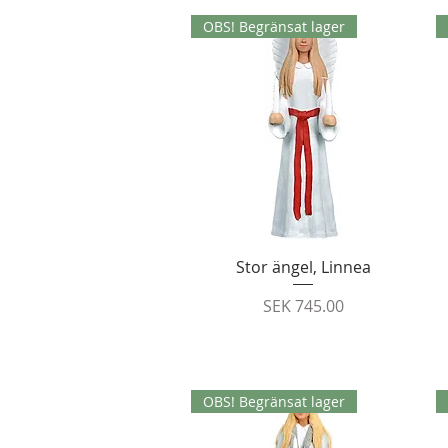
OBS! Begränsat lager
Quick View
Stor ängel, Linnea
Price
SEK 745.00
OBS! Begränsat lager