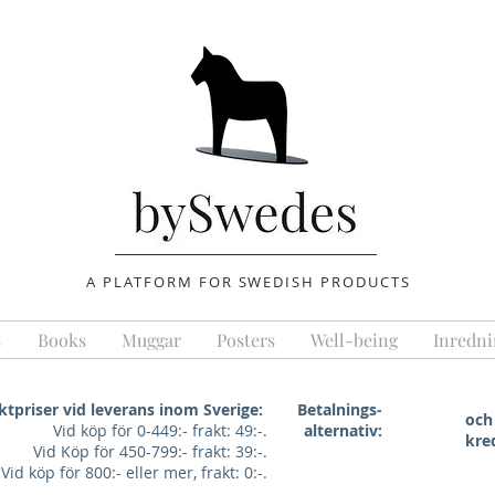
A PLATFORM FOR SWEDISH PRODUCTS
s
Books
Muggar
Posters
Well-being
Inredni
ktpriser vid leverans inom Sverige:
Betalnings-
och
Vid köp för 0-449:- frakt: 49:-.
alternativ:
kre
Vid Köp för 450-799:- frakt: 39:-.
Vid köp för 800:- eller mer, frakt: 0:-.