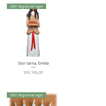
OBS! Begränsat lager
Quick View
Stor tärna, Emilia
Price
SEK 745.00
OBS! Begränsat lager