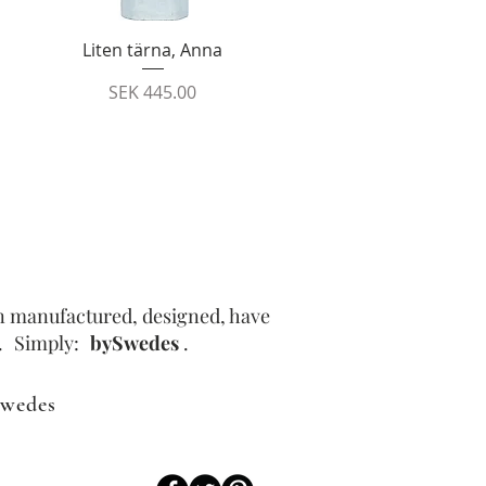
Quick View
Liten tärna, Anna
Price
SEK 445.00
en manufactured, designed, have
.
Simply:
bySwedes
.
wedes