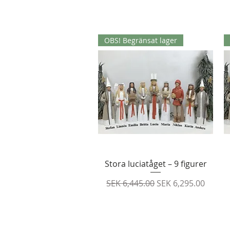
OBS! Begränsat lager
Quick View
Stora luciatåget – 9 figurer
Regular Price
Sale Price
SEK 6,445.00
SEK 6,295.00