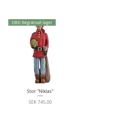
OBS! Begränsat lager
Quick View
Stor "Niklas"
Price
SEK 745.00