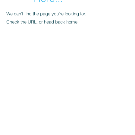
We can’t find the page you’re looking for.
Check the URL, or head back home.
Go Home
Välkommen till
bySwedes
, en plattform
för dig som gillar Sverige och
produkter som tillverkats, designats,
har sitt ursprung eller upphov i
Sverige, eller har annan direkt
anknytning till Sverige.
Helt
enkelt:
bySwedes
.​
Kontakt
Om bySwedes
/
Köpvill
kor